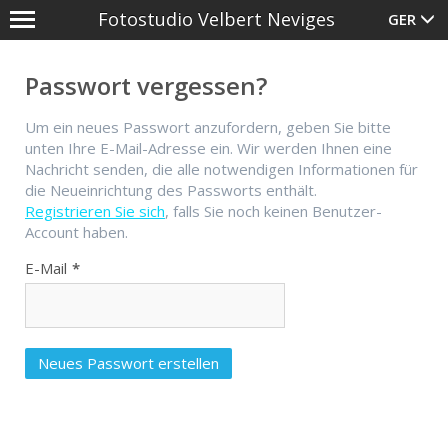
Fotostudio Velbert Neviges
GER
Anmelden
;
Füllen Sie bitte die folgenden Felder
Passwort vergessen?
aus, um sich anzumelden.
Registrieren Sie sich
, falls Sie noch
Um ein neues Passwort anzufordern, geben Sie bitte
keinen Benutzer-Account haben.
unten Ihre E-Mail-Adresse ein. Wir werden Ihnen eine
Nachricht senden, die alle notwendigen Informationen für
E-Mail-Adresse
die Neueinrichtung des Passworts enthält.
Registrieren Sie sich
, falls Sie noch keinen Benutzer-
Account haben.
Passwort
E-Mail
Angemeldet bleiben
Neues Passwort erstellen
Anmelden
Passwort vergessen?